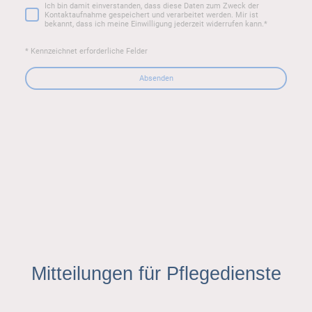
Ich bin damit einverstanden, dass diese Daten zum Zweck der
Kontaktaufnahme gespeichert und verarbeitet werden. Mir ist
bekannt, dass ich meine Einwilligung jederzeit widerrufen kann.
*
* Kennzeichnet erforderliche Felder
Absenden
Mitteilungen für Pflegedienste