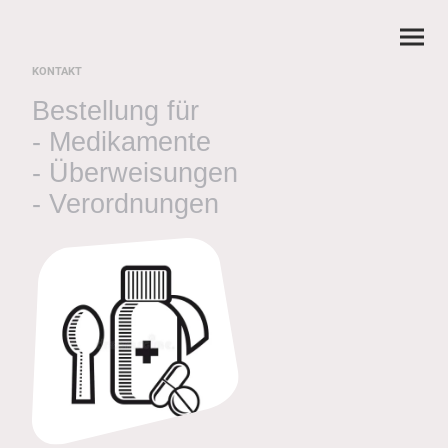
KONTAKT
Bestellung für
- Medikamente
- Überweisungen
- Verordnungen